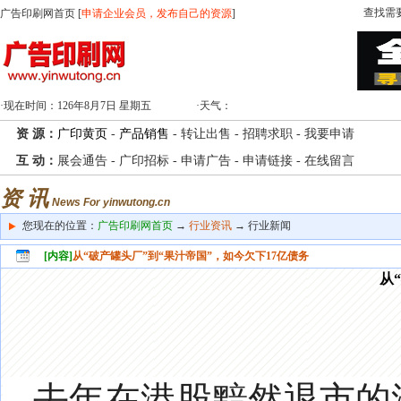
查找需
广告印刷网首页
[
申请企业会员，发布自己的资源
]
·现在时间：
126年8月7日 星期五
·天气：
资 源：
广印黄页
-
产品销售
-
转让出售
-
招聘求职
-
我要申请
互 动：
展会通告
-
广印招标
-
申请广告
-
申请链接
-
在线留言
资 讯
News For yinwutong.cn
您现在的位置：
广告印刷网首页
→
行业资讯
→ 行业新闻
[内容]
从“破产罐头厂”到“果汁帝国”，如今欠下17亿债务
从
去年在港股黯然退市的