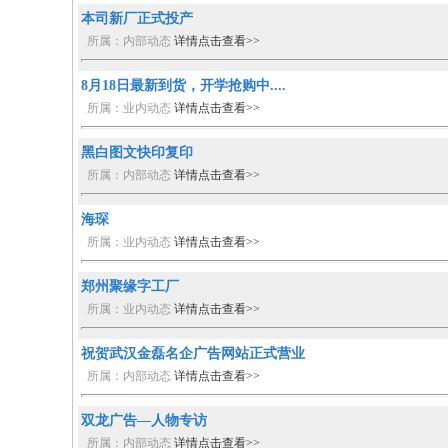
本司新厂正式投产
所属：内部动态
详情点击查看>>
8月18日最新到货，开学抢购中....
所属：业内动态
详情点击查看>>
黑白图文快印复印
所属：内部动态
详情点击查看>>
海琛
所属：业内动态
详情点击查看>>
郑州聚缘字工厂
所属：业内动态
详情点击查看>>
祝贺武汉金磊名企广告网站正式营业
所属：内部动态
详情点击查看>>
双龙广告—人物专访
所属：内部动态
详情点击查看>>