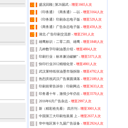
盛况回顾 | 第26届武
-
增至1665人次
21
《印务通》《商务通》—以
-
增至3164人次
22
《印务通》印刷杂志电子版
-
增至529人次
23
《商务通》广告杂志电子版
-
增至459人次
24
湖北-广告印刷交流群
-
增至2501人次
25
雄鹰标识：二零二四、雄鹰
-
增至1848人次
26
几种数字印刷油墨介绍
-
增至4804人次
27
印刷行业：标本兼治破解“
-
增至5371人次
28
快印行业2012精细化管
-
增至4901人次
29
武汉莱特纸张油墨市场拆除
-
增至4792人次
30
热烈庆祝武汉广告展圆满落
-
增至2189人次
31
印刷前辈告诉你：印刷网点
-
增至3633人次
32
印务通十年，激情少年仍在
-
增至3570人次
33
2016年6月广告杂志
-
增至2997人次
34
新（精彩抢先看） 四月刊
-
增至3001人次
35
中国第三大印刷包装展 上
-
增至2637人次
36
华中地区第十九届广告设备
-
增至2924人次
37