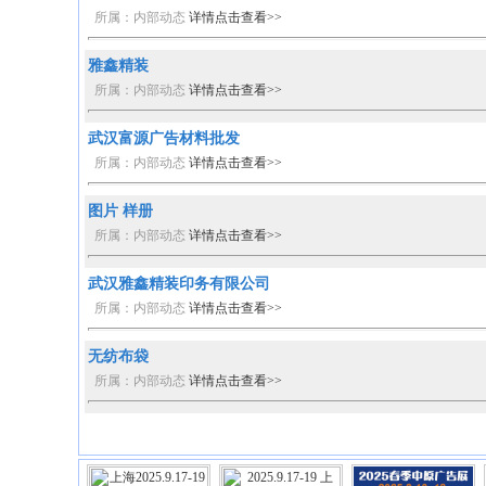
所属：内部动态
详情点击查看>>
雅鑫精装
所属：内部动态
详情点击查看>>
武汉富源广告材料批发
所属：内部动态
详情点击查看>>
图片 样册
所属：内部动态
详情点击查看>>
武汉雅鑫精装印务有限公司
所属：内部动态
详情点击查看>>
无纺布袋
所属：内部动态
详情点击查看>>