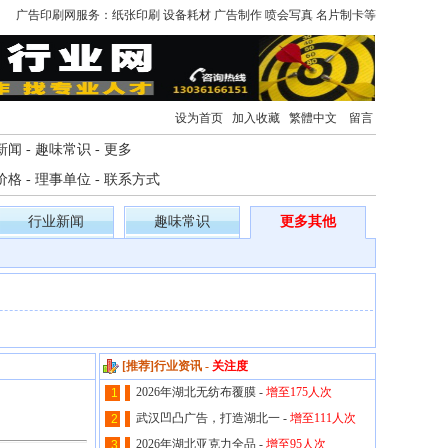
广告印刷网服务：
纸张印刷
设备耗材
广告制作
喷会写真
名片制卡等
设为首页
加入收藏
繁體中文
留言
新闻
-
趣味常识
-
更多
价格
-
理事单位
-
联系方式
行业新闻
趣味常识
更多其他
[推荐]行业资讯 -
关注度
2026年湖北无纺布覆膜
-
增至175人次
1
武汉凹凸广告，打造湖北一
-
增至111人次
2
2026年湖北亚克力全品
-
增至95人次
3