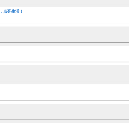
龙，点亮生活！