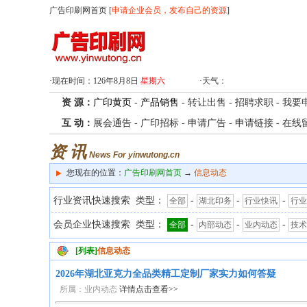
广告印刷网首页
[
申请企业会员，发布自己的资源
]
·现在时间：
126年8月8日
星期六
·天气：
资 源：
广印黄页
-
产品销售
-
转让出售
-
招聘求职
-
我要
互 动：
展会通告
-
广印招标
-
申请广告
-
申请链接
-
在线
资 讯
News For yinwutong.cn
您现在的位置：
广告印刷网首页
→
信息动态
行业资讯快速搜索 类型：
-
-
-
全部
湖北印务
行业快讯
行业
会员企业快速搜索 类型：
-
-
-
全部
内部动态
业内动态
技术
[列表]
信息动态
2026年湖北亚克力全品类精工定制厂家实力如何答疑
所属：业内动态
详情点击查看>>