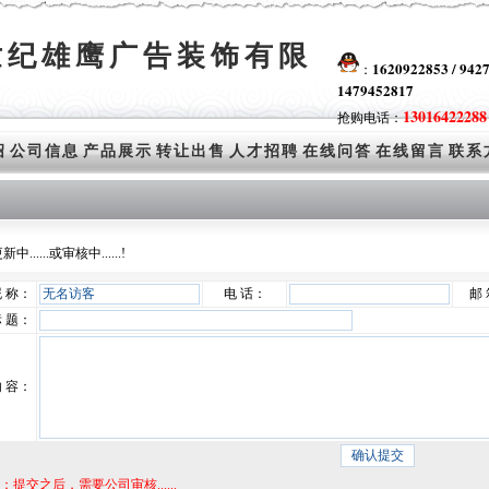
世纪雄鹰广告装饰有限
1620922853 / 9427
：
1479452817
13016422288
抢购电话：
绍
公司信息
产品展示
转让出售
人才招聘
在线问答
在线留言
联系
新中......或审核中......!
 称：
电 话：
邮
 题：
 容：
：提交之后，需要公司审核......