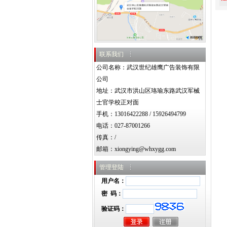
联系我们
公司名称：武汉世纪雄鹰广告装饰有限
公司
地址：武汉市洪山区珞瑜东路武汉军械
士官学校正对面
手机：13016422288 / 15926494799
电话：027-87001266
传真：/
邮箱：
xiongying@whxygg.com
管理登陆
用户名：
密 码：
验证码：