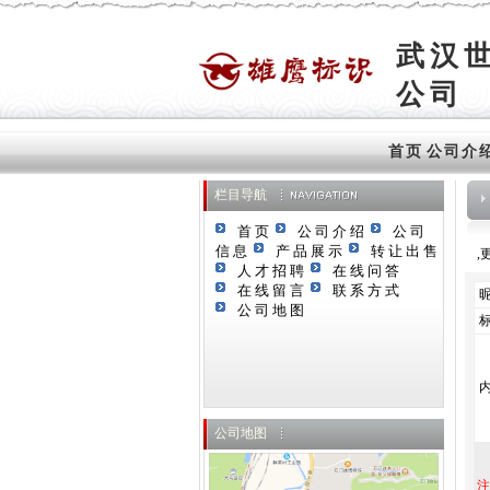
武汉
公司
首页
公司介
栏目导航
首页
公司介绍
公司
信息
产品展示
转让出售
,更
人才招聘
在线问答
在线留言
联系方式
昵
公司地图
标
内
公司地图
注