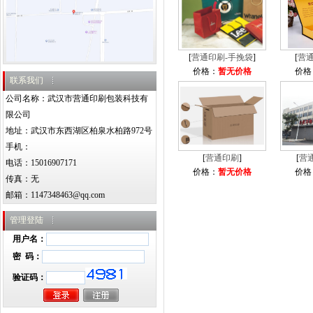
[
营通印刷-手挽袋
]
[
营通
价格：
暂无价格
价格
联系我们
公司名称：武汉市营通印刷包装科技有
限公司
地址：武汉市东西湖区柏泉水柏路972号
手机：
[
营通印刷
]
[
营
电话：15016907171
价格：
暂无价格
价格
传真：无
邮箱：
1147348463@qq.com
管理登陆
用户名：
密 码：
验证码：